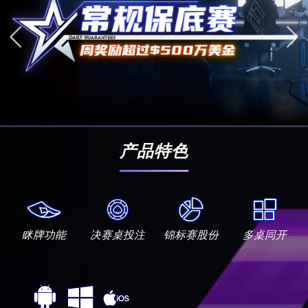
产品特色
眯牌功能
决赛桌投注
锦标赛股份
多桌同开