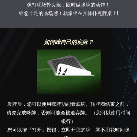
像打现场扑克般，随时做咪牌的动作！
给您十足的临场感！就像坐在实体扑克牌桌上!
如何咪自己的底牌？
发牌后，您可以使用咪牌功能看底牌。转牌圈结束之前，
请先完成咪牌，否则可能会被迫弃牌。 （您可以使用时间
银行）
您可以按『打开』按钮，立即开您的牌，就不用花时间咪