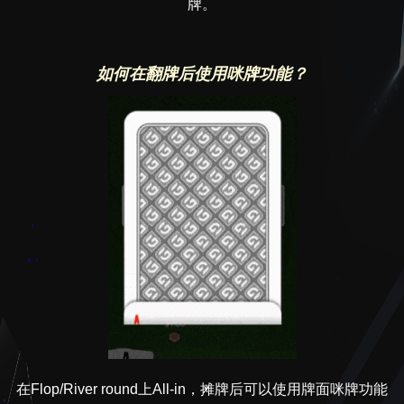
牌。
如何在翻牌后使用咪牌功能？
在Flop/River round上All-in，摊牌后可以使用牌面咪牌功能