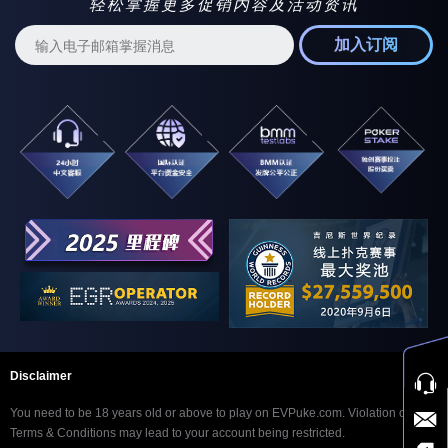
轻松掌握更多促销内容及活动资讯
加入订阅
Disclaimer
You need to be 18 years old or above to play on EVPuke.com. Violation of our
Terms & Conditions may lead to your account being restricted.