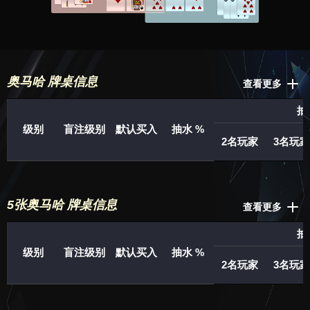
奥马哈 牌桌信息
查看更多
抽
级别
盲注级别
默认买入
抽水 %
2名玩家
3名玩家
5张奥马哈 牌桌信息
查看更多
抽
级别
盲注级别
默认买入
抽水 %
2名玩家
3名玩家