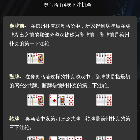
奥马哈有4次下注机会。
翻牌前-
在德州扑克或奥马哈中，玩家得到底牌后在翻
牌发出之前的那部分游戏被称为翻牌前。翻牌前是德州
扑克的第一下注轮。
翻牌-
在像奥马哈这样的扑克游戏中，翻牌就是指最初
的3张公共牌。翻牌是德州扑克的第二下注轮。
转牌-
奥马哈中发第四张公共牌。转牌是德州扑克的第
三下注轮。