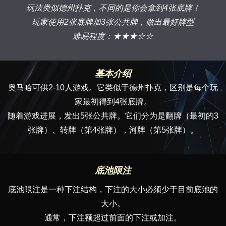
玩法类似德州扑克，不同的是你会拿到4张底牌！
玩家使用2张底牌加3张公共牌，做出最好牌型
难易程度：★★★☆☆
基本介绍
奥马哈可供2-10人游戏。它类似于德州扑克，区别是每个玩
家最初得到4张底牌。
随着游戏进展，发出5张公共牌。它们分为是翻牌（最初的3
张牌）、转牌（第4张牌），河牌（第5张牌）。
底池限注
底池限注是一种下注结构，下注的大小必须少于目前底池的
大小。
通常，下注额超过前面的下注或加注。