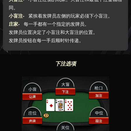
同。
小盲注-
紧挨着发牌员左侧的玩家必须下小盲注。
庄家-
每一手都有一个指定的发牌员。
发牌员位置决定了小盲注和大盲注的位置。
发牌员按钮在每一手后顺时针传递。
下注选项