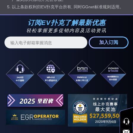
以上条款权利归EV扑克平台所有, 同时GGnet标准规则适用。
订阅EV扑克了解最新优惠
轻松掌握更多促销内容及活动资讯
加入订阅