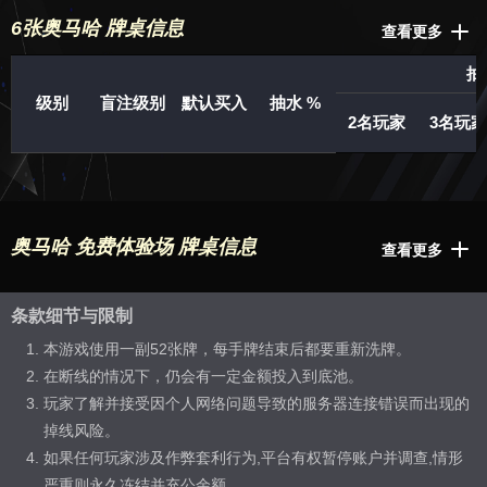
6张奥马哈 牌桌信息
查看更多
抽
级别
盲注级别
默认买入
抽水 %
2名玩家
3名玩家
奥马哈 免费体验场 牌桌信息
查看更多
条款细节与限制
本游戏使用一副52张牌，每手牌结束后都要重新洗牌。
在断线的情况下，仍会有一定金额投入到底池。
玩家了解并接受因个人网络问题导致的服务器连接错误而出现的
掉线风险。
如果任何玩家涉及作弊套利行为,平台有权暂停账户并调查,情形
严重则永久冻结并充公余额。