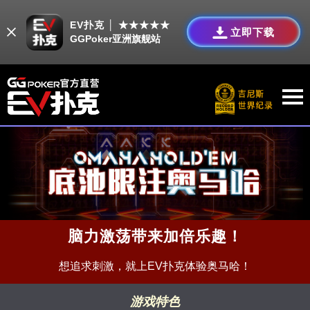
EV扑克 │ ★★★★★
立即下载
GGPoker亚洲旗舰站
脑力激荡带来加倍乐趣！
想追求刺激，就上EV扑克体验奥马哈！
游戏特色