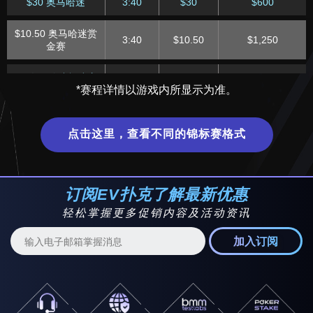
$30 奥马哈迷
3:40
$30
$600
$10.50 奥马哈迷赏
3:40
$10.50
$1,250
金赛
$1 奥马哈迷极速赛
3:40
$1
$150
*赛程详情以游戏内所显示为准。
$52.50 奥马哈迷赏
4:40
$52.50
$2,000
金赛
点击这里，查看不同的锦标赛格式
$10 奥马哈迷
4:40
$10
$400
$30 奥马哈迷
5:40
$30
$500
订阅EV扑克了解最新优惠
轻松掌握更多促销内容及活动资讯
$10.50 奥马哈迷深
5:40
$10.50
$1,500
筹赏金快速赛
加入订阅
$1 奥马哈迷
5:40
$1
$100
$63 奥马哈迷赏金急
6:40
$63
$1,500
速赛