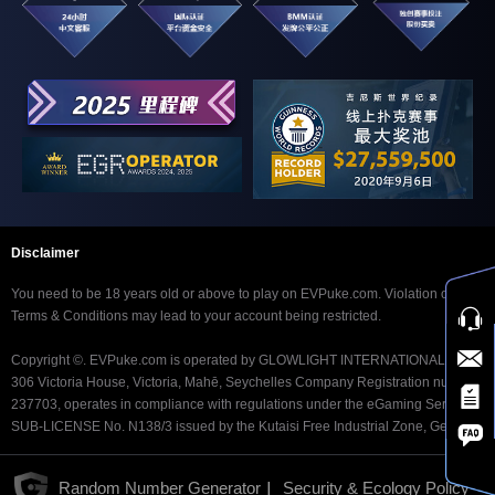
$21 奥马哈迷赏金赛
6:40
$21
$500
$2.10 奥马哈迷赏金
6:40
$2.10
$200
赛
$31.50 奥马哈迷赏
7:40
$31.50
$1,000
金赛
$10 奥马哈迷
7:40
$10
$250
Disclaimer
$63 奥马哈迷赏金赛
8:40
$63
$1,000
You need to be 18 years old or above to play on EVPuke.com. Violation of our
Terms & Conditions may lead to your account being restricted.
$20 奥马哈迷快速赛
8:40
$20
$300
Copyright ©. EVPuke.com is operated by GLOWLIGHT INTERNATIONAL LTD.
$2.10 奥马哈迷赏金
306 Victoria House, Victoria, Mahē, Seychelles Company Registration number
8:40
$2.10
$150
快速赛
237703, operates in compliance with regulations under the eGaming Service
SUB-LICENSE No. N138/3 issued by the Kutaisi Free Industrial Zone, Georgia.
$84 奥马哈迷赏金快
9:40
$84
$1,250
速赛
|
Random Number Generator
Security & Ecology Policy