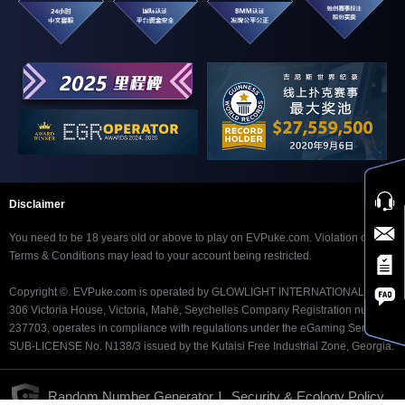
Disclaimer
You need to be 18 years old or above to play on EVPuke.com. Violation of our
Terms & Conditions may lead to your account being restricted.
Copyright ©. EVPuke.com is operated by GLOWLIGHT INTERNATIONAL LTD.
306 Victoria House, Victoria, Mahē, Seychelles Company Registration number
237703, operates in compliance with regulations under the eGaming Service
SUB-LICENSE No. N138/3 issued by the Kutaisi Free Industrial Zone, Georgia.
|
Random Number Generator
Security & Ecology Policy