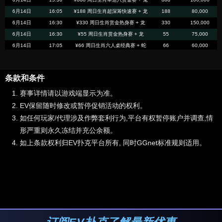
6月14日
16:05
¥188 周日生肖超深筹快速赛 + 龙
188
80,000
¥33 生肖赏金赛 + 猴
6月14日
16:30
¥330 周日生肖赏金热身赛 + 龙
330
150,000
6月14日
16:30
¥55 周日生肖赏金热身赛 + 龙
55
75,000
¥88 生肖迷你主赛 + 鸡
6月14日
17:05
¥66 周日生肖六人桌经典赛 + 蛇
66
60,000
¥55 生肖赏金赛 [大奖] + 鸡
6月14日
17:05
¥660 周日生肖六人桌经典赛 + 蛇
660
150,000
6月14日
17:30
¥188 周日生肖赏金快速赛 + 蛇
188
150,000
¥550 生肖赏金赛 [大奖] + 鸡
条款和条件
6月14日
18:05
¥110 周日生肖竞速经典赛 + 马
110
125,000
6月14日
18:30
¥11 周日生肖赏金赛 + 马
11
25,000
赛事详情请以游戏端显示为准。
¥330 生肖奥马哈赏金赛 + 鸡
6月14日
19:00
¥888 周日生肖豪客主赛事 + 羊
888
1,000,000
EV保留随时修改或暂停促销活动的权利。
6月14日
19:00
¥88 周日生肖奥马哈赛 + 羊
88
20,000
¥220 生肖深夜六人桌经典赛 + 狗
如任何玩家/代理涉及作弊套利行为,平台有权暂停账户并调查,情
6月14日
19:30
¥66 周日生肖赏金传奇赛 + 羊
66
250,000
形严重则永久冻结并充公余额。
¥110 生肖火热赛 [赏金 快速] + 狗
6月14日
19:30
¥660 周日生肖赏金传奇赛 + 羊
660
750,000
如上条款权利归EV扑克平台所有, 同时GGnet标准规则适用。
6月14日
20:00
¥2,026 周日生肖皇家豪客赛 + 猴
2026
1,250,000
¥888 生肖火热赛 [赏金 快速] + 狗
6月14日
20:00
¥388 周日生肖主赛事 + 猴
388
1,500,000
6月14日
20:30
¥2,200 周日生肖赏金豪客赛 + 猴
2200
800,000
¥550 生肖奥马哈赏金快速赛 + 狗
6月14日
20:30
¥220 周日生肖赏金赛 + 猴
220
500,000
¥88 生肖双倍筹码急速赛 + 猪
6月14日
20:30
¥33 周日生肖赏金赛 + 猴
33
75,000
6月14日
21:00
¥88 周日生肖迷你主赛 + 鸡
88
388,000
¥888 生肖双倍筹码急速赛 + 猪
6月14日
21:30
¥55 周日生肖赏金赛 [大奖] + 鸡
55
250,000