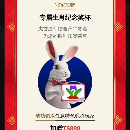
冠军加赠
专属生肖纪念奖杯
虎首造型结合丹牛签名，
为您的胜利加冕荣耀
成功猎杀
任意特色昵称玩家
加赠
T$888