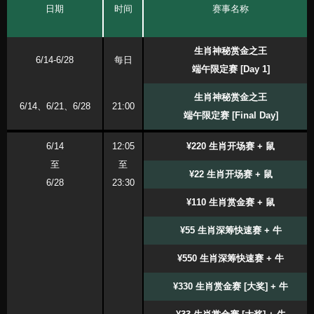
日期
时间
赛事名称
生肖神秘赏金之王
6/14-6/28
每日
端午限定赛 [Day 1]
生肖神秘赏金之王
6/14、6/21、6/28
21:00
端午限定赛 [Final Day]
6/14
12:05
¥220 生肖开场赛 + 鼠
至
至
¥22 生肖开场赛 + 鼠
6/28
23:30
¥110 生肖赏金赛 + 鼠
¥55 生肖深筹快速赛 + 牛
¥550 生肖深筹快速赛 + 牛
¥330 生肖赏金赛 [大奖] + 牛