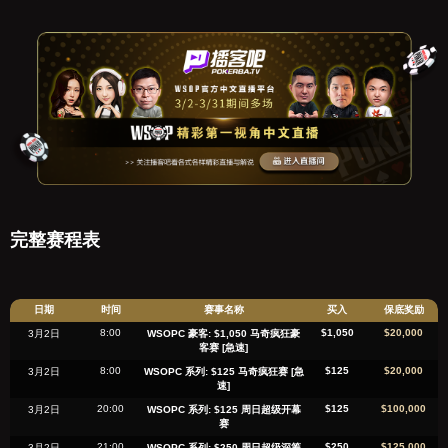
完整赛程表
日期
时间
赛事名称
买入
保底奖励
8:00
$1,050
$20,000
3月2日
WSOPC 豪客: $1,050 马奇疯狂豪
客赛 [急速]
8:00
$125
$20,000
3月2日
WSOPC 系列: $125 马奇疯狂赛 [急
速]
20:00
$125
$100,000
3月2日
WSOPC 系列: $125 周日超级开幕
赛
21:00
$250
$125,000
3月2日
WSOPC 系列: $250 周日超级深筹