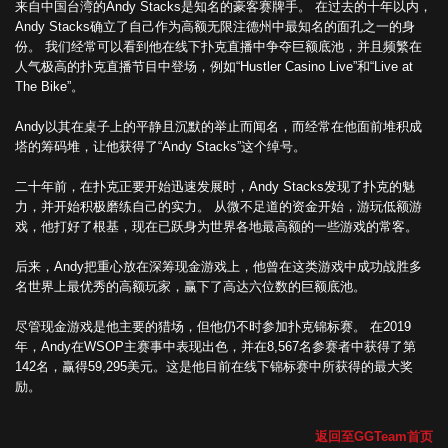
来自中国台湾的Andy Stacks是知名的豪客赛牌手。 在过去的十年以内，
Andy Stacks确立了自己作为高额无限注德州中最知名的面孔之一的身
份。 我们经常可以看到他在线下扑克直播中争夺巨额底池，并且频繁在
人气极高的扑克直播节目中登场，例如“Hustler Casino Live”和“Live at
The Bike”。
Andy以其在桌子上的平静且沉默的举止而闻名，而经常在他面前堆积成
塔的筹码堆，让他获得了“Andy Stacks”这个绰号。
二十年前，在扑克正要开始迅速发展时，Andy Stacks发现了扑克的魅
力，并开始积极磨练自己的实力。 从微不足道的资金开始，游玩低额游
戏，他打好了根基，现在已跃身为世界各地最高额的一些游戏的常客。
后来，Andy把重心放在深筹现金游戏上，他曾在这类游戏中成功战胜多
名世界上最优秀的高额玩家，赢下了高达六位数的巨额底池。
尽管现金游戏是他主要的猎场，但他仍不时参加扑克锦标赛。 在2019
年，Andy在WSOP主赛事中表现出色，并在8,567名参赛者中获得了第
142名，赢得59,295美元。这是他目前在线下锦标赛中所获得的最大奖
励。
返回至GGTeam首页