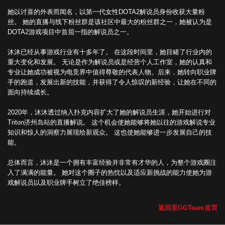
她以讨喜的外表而闻名，以第一代女性DOTA2解说员身份收获大量粉
丝。 她的直播与线下粉丝群是该社区中最大的粉丝群之一，她被认为是
DOTA2游戏项目中首屈一指的解说员之一。
沐沐已经从事游戏行业有十多年了。 在这段时间里，她目睹了行业内的
重大变化和发展。 无论是作为解说员或是经营个人工作室，她的认真和
专业让她成功被视为电竞界中值得尊敬的代表人物。后来，她转向职业牌
手的跑道，发展出新的技能，并获得了令人惊叹的新经验，让她在不同的
面向持续成长。
2020年，沐沐透过纳入扑克内容扩大了她的解说员生涯，她开始进行对
Triton济州岛站的直播解说。 这个机会使她能够将她以往的游戏解说专业
知识和惊人的洞察力展现给新观众。 这也使她能够进一步发展自己的技
能。
总体而言，沐沐是一个拥有丰富经验并非常有才华的人，为整个游戏圈注
入了满满的能量。 她对这个圈子的热忱以及适应新挑战的能力使她为游
戏解说员以及职业牌手树立了绝佳榜样。
返回至GGTeam首页