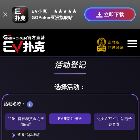
EV扑克 │ ★★★★★
立即下载
GGPoker亚洲旗舰站
活动登记
选择活动：
活动名称：
215生肖神秘赏金之王
EV迎新注册送
兑换 APT 仁川站电子
加码送
参赛券
查看活动详情