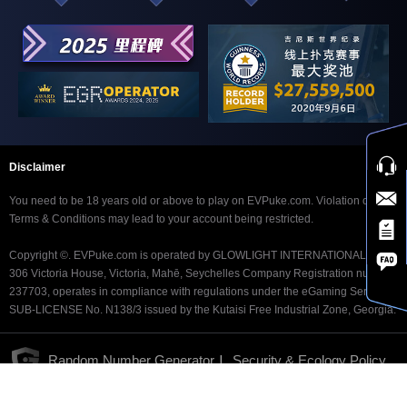
Disclaimer
You need to be 18 years old or above to play on EVPuke.com. Violation of our
Terms & Conditions may lead to your account being restricted.
Copyright ©. EVPuke.com is operated by GLOWLIGHT INTERNATIONAL LTD.
306 Victoria House, Victoria, Mahē, Seychelles Company Registration number
237703, operates in compliance with regulations under the eGaming Service
SUB-LICENSE No. N138/3 issued by the Kutaisi Free Industrial Zone, Georgia.
|
Random Number Generator
Security & Ecology Policy